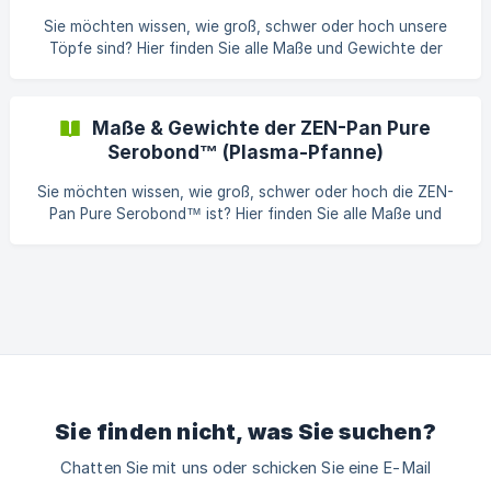
Sie möchten wissen, wie groß, schwer oder hoch unsere
Töpfe sind? Hier finden Sie alle Maße und Gewichte der
GreenKitchen Töpfe. Maße & Gewichte im Überblick
Kasserolle 16 cm Kochtopf 20 cm Kochtopf 24 cm
Durchmesser (oben, innen) 16 cm 20 cm 24 cm | **Bode
Maße & Gewichte der ZEN-Pan Pure
Serobond™ (Plasma-Pfanne)
Sie möchten wissen, wie groß, schwer oder hoch die ZEN-
Pan Pure Serobond™ ist? Hier finden Sie alle Maße und
Gewichte. Maße & Gewichte im Überblick ZEN-Pan Pure
Serobond™ 28 cm Durchmesser (oben, innen) 28 cm
Bodendurchmesser 24 cm Randhöhe (innen) 4,8 cm
Randhöhe (außen) 5,2 cm Breite (mit Stiel) 30 cm Länge
(gesamt) 50,8 cm | **Höhe
Sie finden nicht, was Sie suchen?
Chatten Sie mit uns oder schicken Sie eine E-Mail