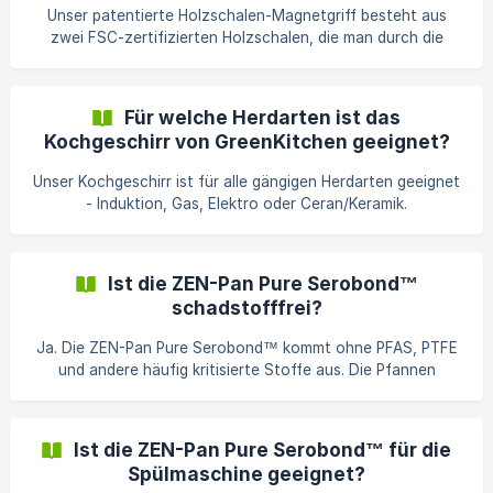
Kochtopf konisch geformt. So lässt sich mit unseren
Unser patentierte Holzschalen-Magnetgriff besteht aus
Isolationsdeckeln bis zu 25% der Energie sparen, da keine
zwei FSC-zertifizierten Holzschalen, die man durch die
unnötige Energie über den Deckel verloren geht. In
angebrachten Magnete einfach und sicher auseinander und
Verbindung mit dem energieeffizi
wieder zusammensetzen kann. Da das Material Holz
arbeitet, sind die Holzschalen mit mehr Spiel gefertigt, so
Für welche Herdarten ist das
dass sie nicht stramm um den Edelstahlgriff sitzen. Für die
Kochgeschirr von GreenKitchen geeignet?
Spülmaschine, zum Spülen oder beim Gang in den Backofen
können die Griffe jederzeit schnell und einfach entfernt
Unser Kochgeschirr ist für alle gängigen Herdarten geeignet
werden.
- Induktion, Gas, Elektro oder Ceran/Keramik.
Ist die ZEN-Pan Pure Serobond™
schadstofffrei?
Ja. Die ZEN-Pan Pure Serobond™ kommt ohne PFAS, PTFE
und andere häufig kritisierte Stoffe aus. Die Pfannen
werden von unabhängigen Laboren auf bekannte
Schadstoffe getestet.
Ist die ZEN-Pan Pure Serobond™ für die
Spülmaschine geeignet?