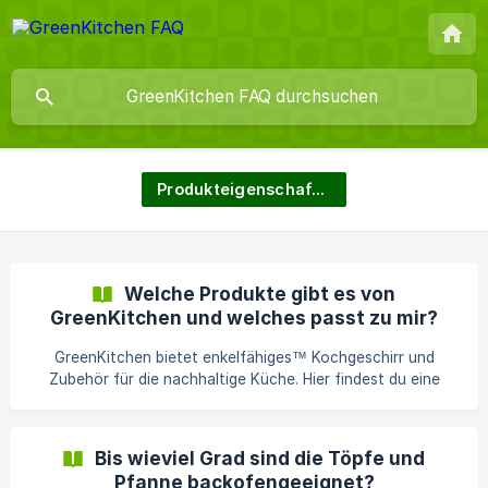
Produkteigenschaften
Welche Produkte gibt es von
GreenKitchen und welches passt zu mir?
GreenKitchen bietet enkelfähiges™ Kochgeschirr und
Zubehör für die nachhaltige Küche. Hier findest du eine
Übersicht aller Produktlinien und ihre Unterschiede. Pfannen
– unsere drei Linien im Vergleich Alle GreenKitchen-Pfannen
haben gemeinsam: 3-Ply Sandwichmaterial (Edelstahl –
Bis wieviel Grad sind die Töpfe und
Aluminium – Edelstahl) für optimale Wärmeverteilung
Pfanne backofengeeignet?