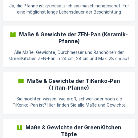
Ja, die Pfanne ist grundsätzlich spülmaschinengeeignet. Für
eine möglichst lange Lebensdauer der Beschichtung
empfehlen wir jedoch die Reinigung per Hand.
Maße & Gewichte der ZEN-Pan (Keramik-
Pfanne)
Alle Maße, Gewichte, Durchmesser und Randhöhen der
GreenKitchen ZEN-Pan in 24 cm, 28 cm und Maxi 28 cm auf
einen Blick.
Maße & Gewichte der TiKenko-Pan
(Titan-Pfanne)
Sie möchten wissen, wie groß, schwer oder hoch die
TiKenko-Pan ist? Hier finden Sie alle Maße und Gewichte
der beiden TiKenko Varianten. Maße & Gewichte im
Überblick TiKenko 24 cm TiKenko 28 cm Durchmesser
(oben, innen) 24 cm 28 cm Bodendurchmesser 20 cm 24 cm
Maße & Gewichte der GreenKitchen
Randhöhe (innen) 4,1 cm 4,8 cm | **Rand
Töpfe